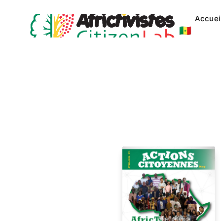
Accuei
🇸🇳