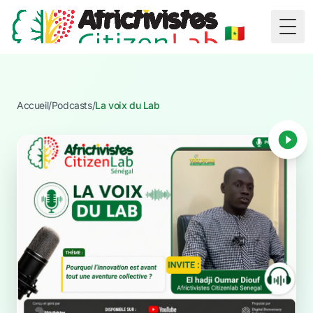
🇸🇳
Togg
Accueil
/
Podcasts
/
La voix du Lab