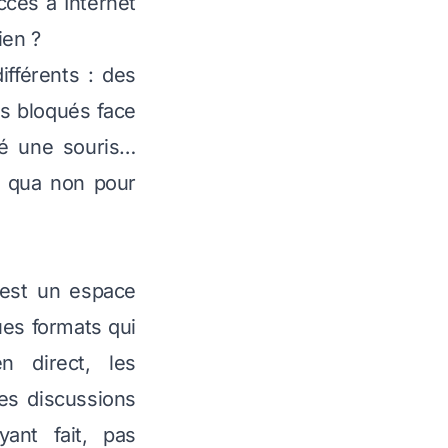
ccès à Internet
ien ?
fférents : des
s bloqués face
hé une souris…
e qua non pour
’est un espace
ues formats qui
en direct, les
les discussions
yant fait, pas