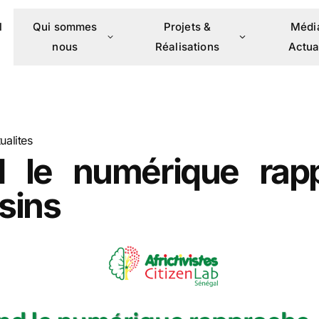
l
Qui sommes
Projets &
Médi
nous
Réalisations
Actua
ualites
 le numérique rap
isins