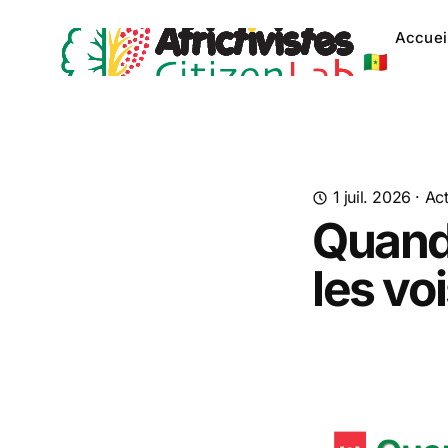
Accuei
🇸🇳
1 juil. 2026
·
Act
Quand
les vo