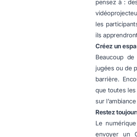
pensez à : de
vidéoprojecteu
les participan
ils apprendront
Créez un espac
Beaucoup de 
jugées ou de p
barrière. Enc
que toutes les
sur l’ambiance
Restez toujour
Le numérique 
envoyer un CV