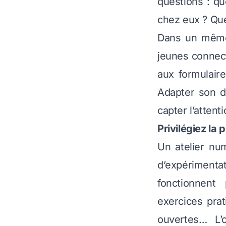
questions : qu
chez eux ? Que
Dans un même 
jeunes connec
aux formulair
Adapter son d
capter l’attent
Privilégiez la 
Un atelier nu
d’expérimentat
fonctionnent 
exercices prat
ouvertes… L’o